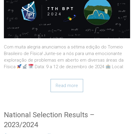
Com muita alegria anunciamos a sétima edição do Torneio
Brasileiro de Física! Junte-se a nós para uma emocionante
exploração de problemas em aberto em diversas áreas da
Física
Data: 9 a 12 de dezembro de 2024
Local:
Read more
National Selection Results –
2023/2024