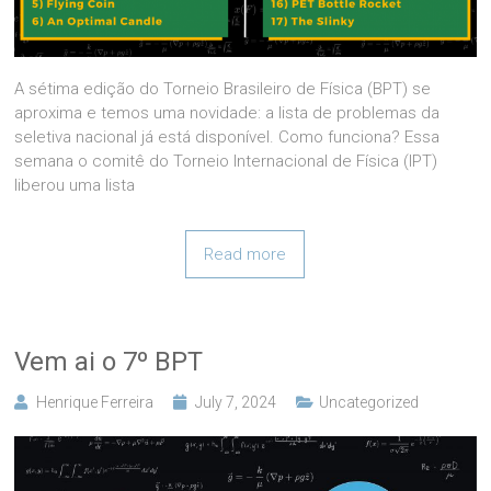
A sétima edição do Torneio Brasileiro de Física (BPT) se
aproxima e temos uma novidade: a lista de problemas da
seletiva nacional já está disponível. Como funciona? Essa
semana o comitê do Torneio Internacional de Física (IPT)
liberou uma lista
Read more
Vem ai o 7º BPT
Henrique Ferreira
July 7, 2024
Uncategorized