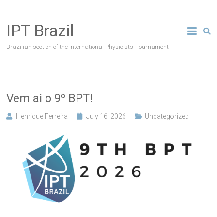
Skip
to
IPT Brazil
content
Brazilian section of the International Physicists' Tournament
Vem ai o 9º BPT!
Henrique Ferreira
July 16, 2026
Uncategorized